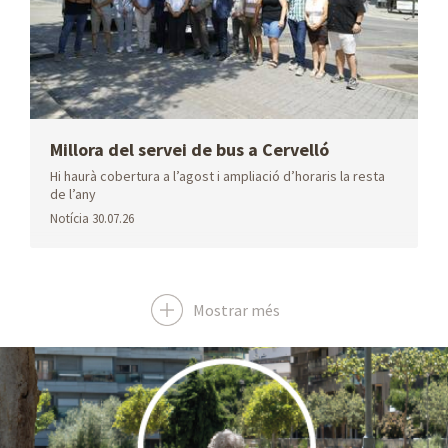
Ubicaempresa
Aeroport
Taxi
Millora del servei de bus a Cervelló
Hi haurà cobertura a l’agost i ampliació d’horaris la resta
de l’any
Notícia
30.07.26
Tauler
Biblioteca
Dades obertes
d'anuncis
Mostrar més
Dades
Mobilitat
Geoportal