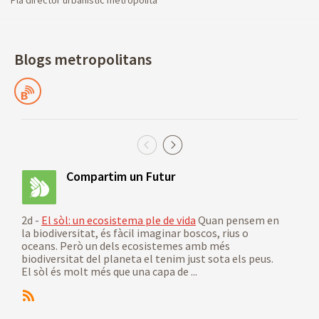
Blogs metropolitans
Blocs
Compartim un Futur
2d -
El sòl: un ecosistema ple de vida
Quan pensem en
4d -
la biodiversitat, és fàcil imaginar boscos, rius o
impu
oceans. Però un dels ecosistemes amb més
alim
biodiversitat del planeta el tenim just sota els peus.
(202
El sòl és molt més que una capa de ...
Des
2021
impu