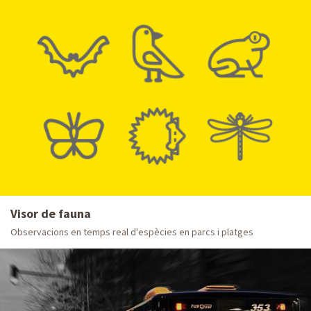
Visor de fauna
Observacions en temps real d'espècies en parcs i platges