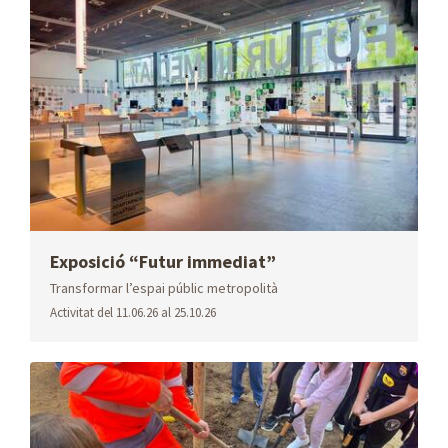
Oferta
Parcs
Refugis
immobiliària
climàtics
Agenda
Educació
ZBE
ambiental
Exposició “Futur immediat”
Transformar l’espai públic metropolità
Activitat
del 11.06.26 al 25.10.26
Agència
Instància
Perfil de
Desenvolupament
genèrica
contractant
Econòmic