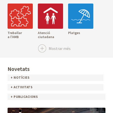
Treballar
Atenció
Platges
a l'AMB
ciutadana
Mostrar més
Novetats
Seu electrònica
Portal de
Sala de premsa
+ NOTÍCIES
Transparència
+ ACTIVITATS
+ PUBLICACIONS