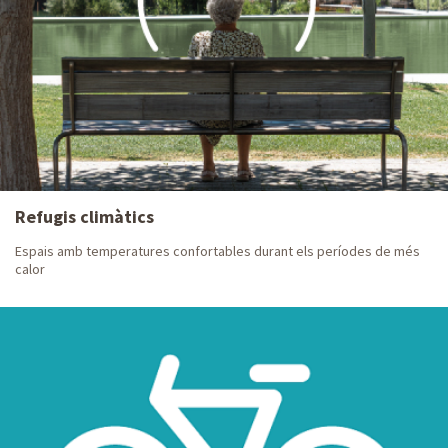
estadístiques
sostenible
cartografia
Infraestructures
Projectes i
Anàlisi
obres
laboratori
Refugis climàtics
Espais amb temperatures confortables durant els períodes de més
calor
Instal·lacions
Instal·lacions
aigua
residus