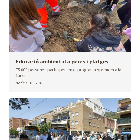
InfoPAE
Plans i
Tribut
programes
metropolità
Educació ambiental a parcs i platges
75.000 persones participen en el programa Aprenem a la
BIM
Dades
Internacional
Xarxa
espacials
Notícia
31.07.26
Factura
Avisos
Avisos
electrònica
fitosanitaris
contaminació
atmosfèrica